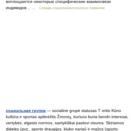
воплощаются некоторые специфические взаимосвязи
индивидов… …
Словарь социолингвистических терминов
социальная группа
— socialinė grupė statusas T sritis Kūno
kultūra ir sportas apibrėžtis Žmonių, kuriuos buria bendri interesai,
vertybės, elgesio normos, santykiškai pastovi visuma. Skiriamos
didelės (pvz., sporto draugijos, klubo nariai) ir mažos (sporto