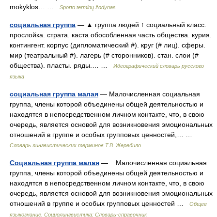
mokyklos… …
Sporto terminų žodynas
социальная группа
— ▲ группа людей ↑ социальный класс.
прослойка. страта. каста обособленная часть общества. курия.
контингент. корпус (дипломатический #). круг (# лиц). сферы.
мир (театральный #). лагерь (# сторонников). стан. слои (#
общества). пласты. ряды.… …
Идеографический словарь русского
языка
социальная группа малая
— Малочисленная социальная
группа, члены которой объединены общей деятельностью и
находятся в непосредственном личном контакте, что, в свою
очередь, является основой для возникновения эмоциональных
отношений в группе и особых групповых ценностей,… …
Словарь лингвистических терминов Т.В. Жеребило
Социальная группа малая
— Малочисленная социальная
группа, члены которой объединены общей деятельностью и
находятся в непосредственном личном контакте, что, в свою
очередь, является основой для возникновения эмоциональных
отношений в группе и особых групповых ценностей …
Общее
языкознание. Социолингвистика: Словарь-справочник